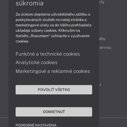
súkromia
Obchodné informácie
Novinky
Produkty
Technológie
Videá
Za účelom zlepšenia užívateľského zážitku a
poskytovaných služieb na našej stránke a
marketingové účely sa do Vášho prehliadača
Obsah
ukladajú súbory cookies. Kliknutím na
tlačidlo „Rozumiem“ súhlasíte s využívaním
Ako nakupovať
Možnosti doručenia a platby
cookies.
Podpora a servis
Servisné služby
Cenník servisu
Funkčné a technické cookies
Analytické cookies
Kontakty
Marketingové a reklamné cookies
043 4224 771
Obchodné oddelenie
Servisné oddelenie
Reklamácia tovaru
POVOLIŤ VŠETKO
Objednanie prepravy do servisu
TeamViewer (vzdialená podpora)
ODMIETNUŤ
PODROBNÉ NASTAVENIA