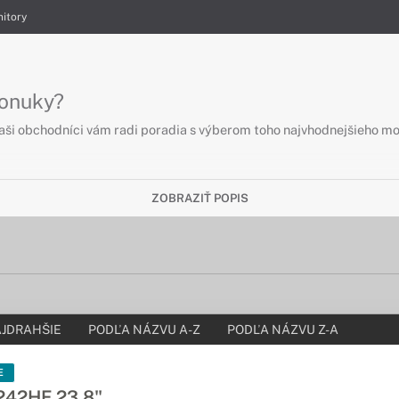
itory
ponuky?
Naši obchodníci vám radi poradia s výberom toho najvhodnejšieho mo
ZOBRAZIŤ POPIS
JDRAHŠIE
PODĽA NÁZVU A-Z
PODĽA NÁZVU Z-A
E
242HE 23,8"