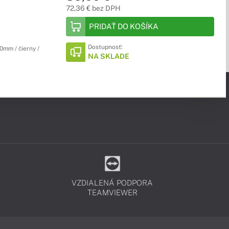
72,36 € bez DPH
PRIDAŤ DO KOŠÍKA
Dostupnosť:
mm / čierny /
NA SKLADE
VZDIALENÁ PODPORA
TEAMVIEWER