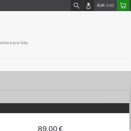
EUR
0,00
nitora pre Vás.
89,00 €