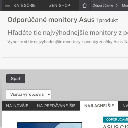
KATEGÓRIE
ZEN-SHOP
Odporúčame
Mon
Odporúčané monitory Asus
1 produkt
Hľadáte tie najvýhodnejšie monitory z 
Vyberte si tie najvýhodnejšie monitory z ponuky značky Asus. 
Späť
NAJNOVŠIE
NAJPREDÁVANEJŠIE
NAJLACNEJŠIE
NA
ODPORÚČAM
ASUS C1