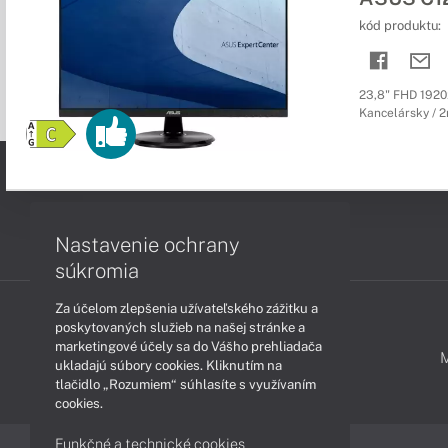
kód produktu:
23,8" FHD 1920
Kancelársky / 2r
Nastavenie ochrany
súkromia
Za účelom zlepšenia užívateľského zážitku a
poskytovaných služieb na našej stránke a
marketingové účely sa do Vášho prehliadača
PODPORA A SERVIS
ukladajú súbory cookies. Kliknutím na
tlačidlo „Rozumiem“ súhlasíte s využívaním
cookies.
Funkčné a technické cookies