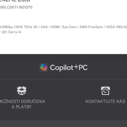
90LC0071-B01370
x1080px (16:9) 75Hz VA / VGA / HDMI / Eye Care / AMD FreeSync / VESA 100x100
 (2r) Carry-In
MOŽNOSTI DORUČENIA
KONTAKTUJTE NÁS
A PLATBY