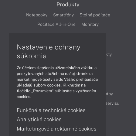
Produkty
Notebooky
Smartfóny
Stolné počítače
Počítače All-in-One
Monitory
Články
Nastavenie ochrany
súkromia
Obchodné informácie
Novinky
Produkty
Technológie
Videá
Za účelom zlepšenia užívateľského zážitku a
poskytovaných služieb na našej stránke a
marketingové účely sa do Vášho prehliadača
Obsah
ukladajú súbory cookies. Kliknutím na
tlačidlo „Rozumiem“ súhlasíte s využívaním
Ako nakupovať
Možnosti doručenia a platby
cookies.
Podpora a servis
Servisné služby
Cenník servisu
Funkčné a technické cookies
Analytické cookies
Kontakty
Marketingové a reklamné cookies
043 4224 771
Obchodné oddelenie