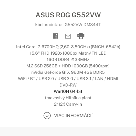
ASUS ROG G552VW
kód produktu:
G552VW-DM344T
Intel Core i7-6700HQ (2,60-3,50GHz) (BNCH-6542b)
15,6" FHD 1920x1080px Matný TN LED
16GB DDR4 2133MHz
M.2 SSD 256GB + HDD 1000GB (5400rpm)
nVidia GeForce GTX 960M 4GB DDR5
WiFi / BT / USB 2.0 / USB 3.0 / USB 3.1 / LAN / HDMI
DVD-RW
Win10H 64-bit
tmavosivý Hliník a plast
2r (2r) Carry-In
VIAC INFORMÁCIÍ