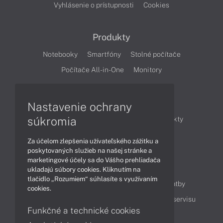
Vyhlásenie o prístupnosti
Cookies
Produkty
Notebooky
Smartfóny
Stolné počítače
Počítače All-in-One
Monitory
Články
Nastavenie ochrany
súkromia
Obchodné informácie
Novinky
Produkty
Technológie
Videá
Za účelom zlepšenia užívateľského zážitku a
poskytovaných služieb na našej stránke a
marketingové účely sa do Vášho prehliadača
Obsah
ukladajú súbory cookies. Kliknutím na
tlačidlo „Rozumiem“ súhlasíte s využívaním
Ako nakupovať
Možnosti doručenia a platby
cookies.
Podpora a servis
Servisné služby
Cenník servisu
Funkčné a technické cookies