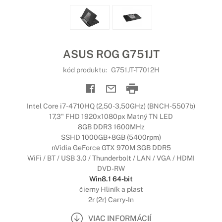
ASUS ROG G751JT
kód produktu:
G751JT-T7012H
Intel Core i7-4710HQ (2,50-3,50GHz) (BNCH-5507b)
17,3" FHD 1920x1080px Matný TN LED
8GB DDR3 1600MHz
SSHD 1000GB+8GB (5400rpm)
nVidia GeForce GTX 970M 3GB DDR5
WiFi / BT / USB 3.0 / Thunderbolt / LAN / VGA / HDMI
DVD-RW
Win8.1 64-bit
čierny Hliník a plast
2r (2r) Carry-In
VIAC INFORMÁCIÍ